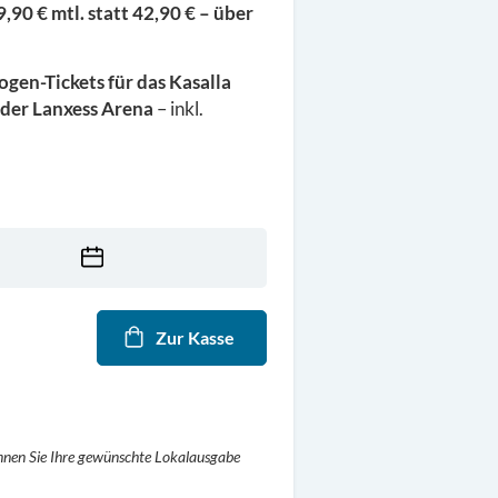
,90 € mtl. statt 42,90 € – über
ogen-Tickets für das Kasalla
 der Lanxess Arena
– inkl.
Wählen
Sie
ein
Zur Kasse
Datum
nnen Sie Ihre gewünschte Lokalausgabe