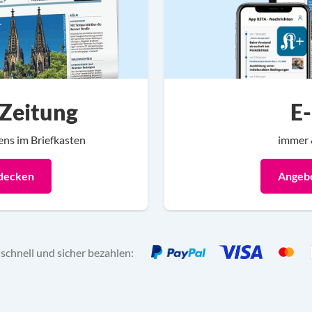
Zeitung
E
ns im Briefkasten
immer 
decken
Angeb
 schnell und sicher bezahlen: