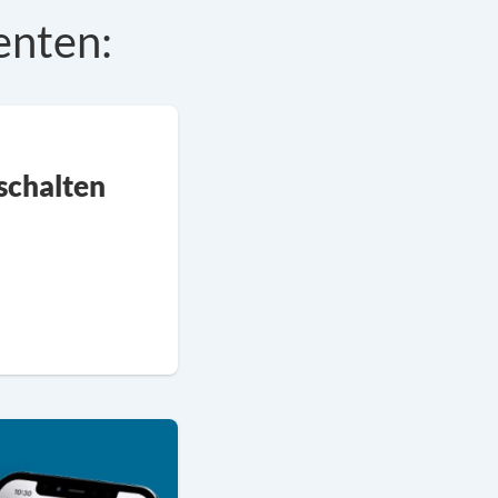
enten:
ischalten