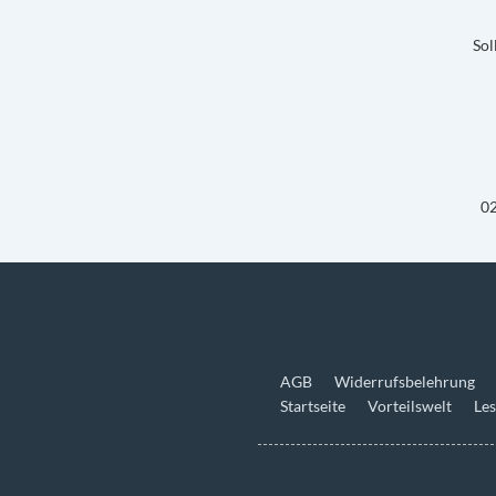
Sol
02
AGB
Widerrufsbelehrung
Startseite
Vorteilswelt
Les